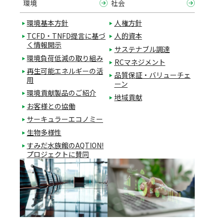
環境
社会
環境基本方針
人権方針
TCFD・TNFD提言に基づ
人的資本
く情報開示
サステナブル調達
環境負荷低減の取り組み
RCマネジメント
再生可能エネルギーの活
品質保証・バリューチェ
用
ーン
環境貢献製品のご紹介
地域貢献
お客様との協働
サーキュラーエコノミー
生物多様性
すみだ水族館のAQTION!
プロジェクトに賛同