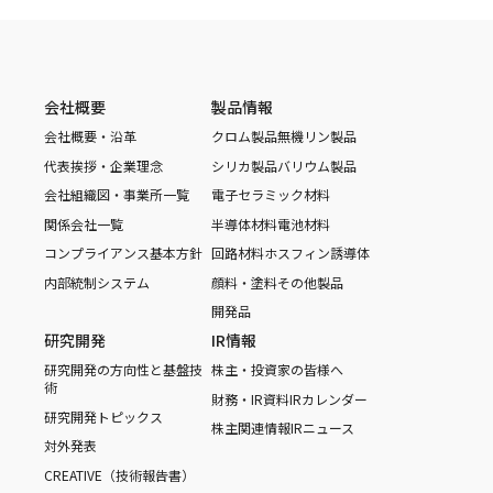
会社概要
製品情報
会社概要・沿革
クロム製品
無機リン製品
代表挨拶・企業理念
シリカ製品
バリウム製品
会社組織図・事業所一覧
電子セラミック材料
関係会社一覧
半導体材料
電池材料
コンプライアンス基本方針
回路材料
ホスフィン誘導体
内部統制システム
顔料・塗料
その他製品
開発品
研究開発
IR情報
研究開発の方向性と基盤技
株主・投資家の皆様へ
術
財務・IR資料
IRカレンダー
研究開発トピックス
株主関連情報
IRニュース
対外発表
CREATIVE（技術報告書）