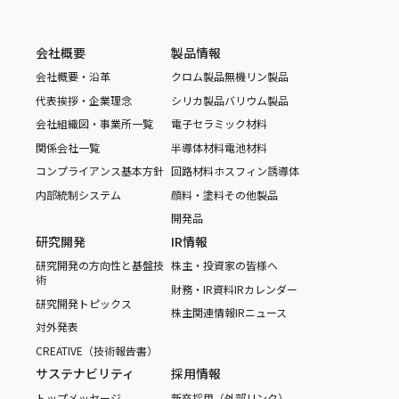
会社概要
製品情報
会社概要・沿革
クロム製品
無機リン製品
代表挨拶・企業理念
シリカ製品
バリウム製品
会社組織図・事業所一覧
電子セラミック材料
関係会社一覧
半導体材料
電池材料
コンプライアンス基本方針
回路材料
ホスフィン誘導体
内部統制システム
顔料・塗料
その他製品
開発品
研究開発
IR情報
研究開発の方向性と基盤技
株主・投資家の皆様へ
術
財務・IR資料
IRカレンダー
研究開発トピックス
株主関連情報
IRニュース
対外発表
CREATIVE（技術報告書）
サステナビリティ
採用情報
トップメッセージ
新卒採用（外部リンク）