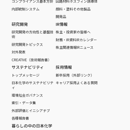
コンプライアンス基本方針
回路材料
ホスフィン誘導体
内部統制システム
顔料・塗料
その他製品
開発品
研究開発
IR情報
研究開発の方向性と基盤技
株主・投資家の皆様へ
術
財務・IR資料
IRカレンダー
研究開発トピックス
株主関連情報
IRニュース
対外発表
CREATIVE（技術報告書）
サステナビリティ
採用情報
トップメッセージ
新卒採用（外部リンク）
日本化学のサステナビリテ
キャリア採用
よくある質問
ィ
環境
社会
ガバナンス
索引・データ集
外部評価とイニシアチブ
各種報告書
暮らしの中の日本化学