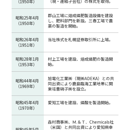
（現・連結子会社）の株式を取得。
（1950年）
郡山工場に熔成燐肥製造設備を建設
昭和25年4月
し、肥料部門を新設。三春工場で農
（1950年）
薬の製造を開始。
昭和26年4月
当社株式を札幌証券取引所に上場。
（1951年）
昭和28年1月
村上工場を建設、熔成燐肥の製造開
始。
（1953年）
旭電化工業㈱（現㈱ADEKA）との共
昭和44年4月
同出資により鹿島臨海工業地帯に関
（1969年）
東珪曹硝子㈱を設立。
昭和45年4月
愛知工場を建設、燐酸を製造開始。
（1970年）
森村商事㈱、Ｍ.＆Ｔ．Chemicals社
（米国）と共同出資により愛知県幸
昭和45年5月