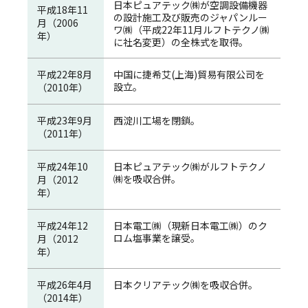
日本ピュアテック㈱が空調設備機器
平成18年11
の設計施工及び販売のジャパンルー
月（2006
ワ㈱（平成22年11月ルフトテクノ㈱
年）
に社名変更）の全株式を取得。
平成22年8月
中国に捷希艾(上海)貿易有限公司を
設立。
（2010年）
平成23年9月
西淀川工場を閉鎖。
（2011年）
平成24年10
日本ピュアテック㈱がルフトテクノ
㈱を吸収合併。
月（2012
年）
平成24年12
日本電工㈱（現新日本電工㈱）のク
ロム塩事業を譲受。
月（2012
年）
平成26年4月
日本クリアテック㈱を吸収合併。
（2014年）