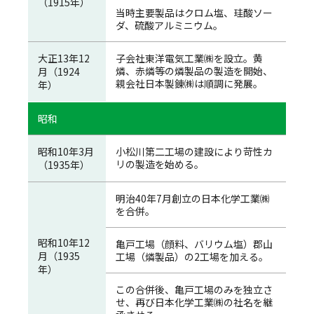
（1915年）
当時主要製品はクロム塩、珪酸ソー
ダ、硫酸アルミニウム。
大正13年12
子会社東洋電気工業㈱を設立。黄
燐、赤燐等の燐製品の製造を開始、
月（1924
親会社日本製錬㈱は順調に発展。
年）
昭和
昭和10年3月
小松川第二工場の建設により苛性カ
リの製造を始める。
（1935年）
明治40年7月創立の日本化学工業㈱
を合併。
昭和10年12
亀戸工場（顔料、バリウム塩）郡山
月（1935
工場（燐製品）の2工場を加える。
年）
この合併後、亀戸工場のみを独立さ
せ、再び日本化学工業㈱の社名を継