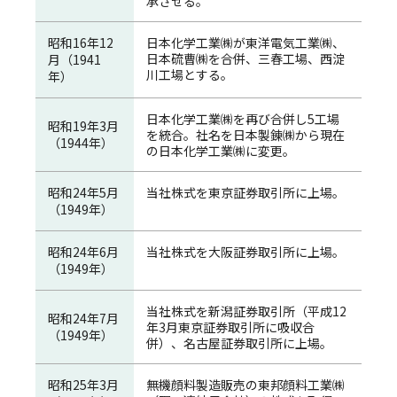
承させる。
昭和16年12
日本化学工業㈱が東洋電気工業㈱、
日本硫曹㈱を合併、三春工場、西淀
月（1941
川工場とする。
年）
日本化学工業㈱を再び合併し5工場
昭和19年3月
を統合。社名を日本製錬㈱から現在
（1944年）
の日本化学工業㈱に変更。
昭和24年5月
当社株式を東京証券取引所に上場。
（1949年）
昭和24年6月
当社株式を大阪証券取引所に上場。
（1949年）
当社株式を新潟証券取引所（平成12
昭和24年7月
年3月東京証券取引所に吸収合
（1949年）
併）、名古屋証券取引所に上場。
昭和25年3月
無機顔料製造販売の東邦顔料工業㈱