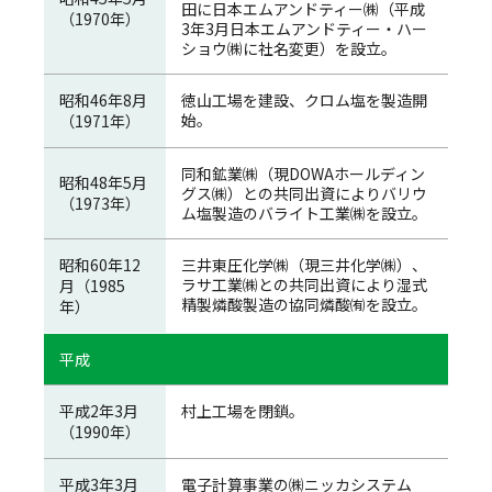
田に日本エムアンドティー㈱（平成
（1970年）
3年3月日本エムアンドティー・ハー
ショウ㈱に社名変更）を設立。
昭和46年8月
徳山工場を建設、クロム塩を製造開
始。
（1971年）
同和鉱業㈱（現DOWAホールディン
昭和48年5月
グス㈱）との共同出資によりバリウ
（1973年）
ム塩製造のバライト工業㈱を設立。
昭和60年12
三井東圧化学㈱（現三井化学㈱）、
ラサ工業㈱との共同出資により湿式
月（1985
精製燐酸製造の協同燐酸㈲を設立。
年）
平成
平成2年3月
村上工場を閉鎖。
（1990年）
平成3年3月
電子計算事業の㈱ニッカシステム