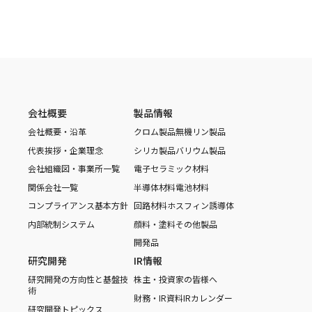
会社概要
製品情報
会社概要・沿革
クロム製品
無機リン製品
代表挨拶・企業理念
シリカ製品
バリウム製品
会社組織図・事業所一覧
電子セラミック材料
関係会社一覧
半導体材料
電池材料
コンプライアンス基本方針
回路材料
ホスフィン誘導体
内部統制システム
顔料・塗料
その他製品
開発品
研究開発
IR情報
研究開発の方向性と基盤技
株主・投資家の皆様へ
術
財務・IR資料
IRカレンダー
研究開発トピックス