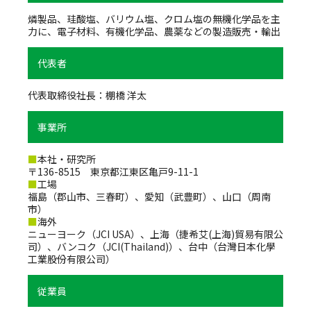
燐製品、珪酸塩、バリウム塩、クロム塩の無機化学品を主
力に、電子材料、有機化学品、農薬などの製造販売・輸出
代表者
代表取締役社長：棚橋 洋太
事業所
■
本社・研究所
〒136-8515 東京都江東区亀戸9-11-1
■
工場
福島（郡山市、三春町）、愛知（武豊町）、山口（周南
市）
■
海外
ニューヨーク（JCI USA）、上海（捷希艾(上海)貿易有限公
司）、バンコク（JCI(Thailand)）、台中（台灣日本化學
工業股份有限公司）
従業員