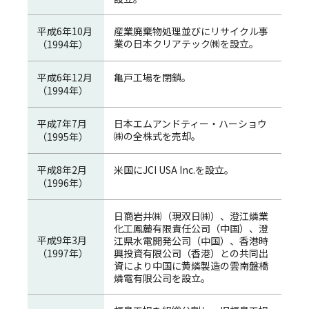
平成6年10月
産業廃棄物処理並びにリサイクル事
業の日本クリアテック㈱を設立。
（1994年）
平成6年12月
亀戸工場を閉鎖。
（1994年）
平成7年7月
日本エムアンドティー・ハーショウ
㈱の全株式を売却。
（1995年）
平成8年2月
米国にJCI USA Inc.を設立。
（1996年）
日商岩井㈱（現双日㈱）、澄江燐業
化工鳳麓有限責任公司（中国）、澄
平成9年3月
江県水電開発公司（中国）、香港時
（1997年）
興投資有限公司（香港）との共同出
資により中国に黄燐製造の雲南盤橋
燐電有限公司を設立。