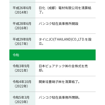
平成26年6月
日化（成都）電材有限公司を清算結
了。
（2014年）
平成28年6月
バンコク駐在員事務所開設
（2016年）
平成29年8月
タイにJCI(THAILAND)CO.,LTD.を設
立。
（2017年）
令和
令和3年9月
日本ピュアテック㈱の全株式を売
却。
（2021年）
令和4年10月
関東珪曹硝子㈱を清算結了。
（2022年）
令和5年3月
バンコク駐在員事務所閉鎖。
（2023年）