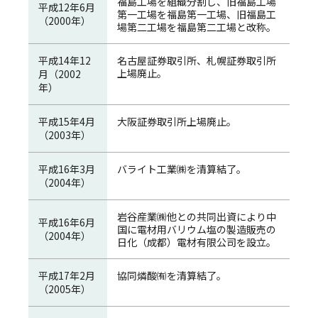
福島工場を組織分割し、旧福島工場
平成12年6月
第一工場を福島第一工場、旧福島工
（2000年）
場第二工場を福島第二工場と改称。
平成14年12
名古屋証券取引所、札幌証券取引所
上場廃止。
月（2002
年）
平成15年4月
大阪証券取引所上場廃止。
（2003年）
平成16年3月
バライト工業㈱を清算結了。
（2004年）
岩谷産業㈱他との共同出資により中
平成16年6月
国に電材用バリウム塩の製造販売の
（2004年）
日化（成都）電材有限公司を設立。
平成17年2月
協同燐酸㈲を清算結了。
（2005年）