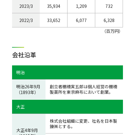
2023/3
35,934
1,209
732
2022/3
33,652
6,077
6,328
（百万円）
会社沿革
明治
明治26年9月
創立者棚橋寅五郎は個人経営の棚橋
製薬所を東京麻布において創業。
（1893年）
大正
株式会社組織に変更、社名を日本製
錬㈱とする。
大正4年9月