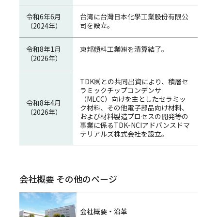
令和6年6月
台湾に台灣日本化學工業股份有限公
司を設立。
（2024年）
令和8年1月
東邦顔料工業㈱を清算結了。
（2026年）
TDK㈱との共同出資により、積層セ
ラミックチップコンデンサ
（MLCC）向けを主としたセラミッ
令和8年4月
ク材料、その他電子部品向け材料、
（2026年）
および材料製造プロセスの開発等の
事業に係るTDK-NCIアドバンスドマ
テリアルズ株式会社を設立。
会社概要 その他のページ
会社概要・沿革