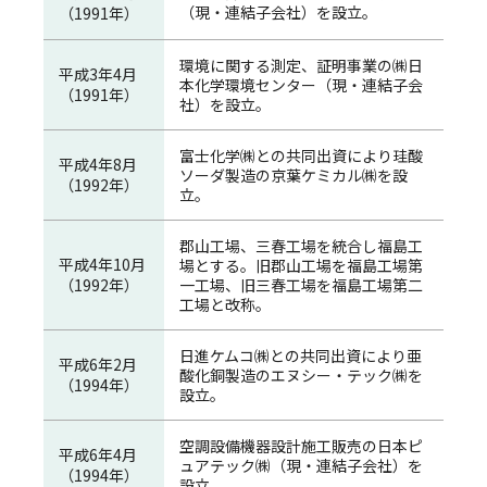
（現・連結子会社）を設立。
（1991年）
環境に関する測定、証明事業の㈱日
平成3年4月
本化学環境センター（現・連結子会
（1991年）
社）を設立。
富士化学㈱との共同出資により珪酸
平成4年8月
ソーダ製造の京葉ケミカル㈱を設
（1992年）
立。
郡山工場、三春工場を統合し福島工
平成4年10月
場とする。旧郡山工場を福島工場第
（1992年）
一工場、旧三春工場を福島工場第二
工場と改称。
日進ケムコ㈱との共同出資により亜
平成6年2月
酸化銅製造のエヌシー・テック㈱を
（1994年）
設立。
空調設備機器設計施工販売の日本ピ
平成6年4月
ュアテック㈱（現・連結子会社）を
（1994年）
設立。