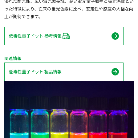
優れた耐光性、広い蛍光波長域、高い蛍光量子収率と吸光係数とい
った特徴により、従来の蛍光色素に比べ、安定性や感度の大幅な向
上が期待できます。
低毒性量子ドット 参考情報
関連情報
低毒性量子ドット 製品情報