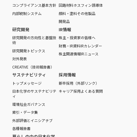
コンプライアンス基本方針
回路材料
ホスフィン誘導体
内部統制システム
顔料・塗料
その他製品
開発品
研究開発
IR情報
研究開発の方向性と基盤技
株主・投資家の皆様へ
術
財務・IR資料
IRカレンダー
研究開発トピックス
株主関連情報
IRニュース
対外発表
CREATIVE（技術報告書）
サステナビリティ
採用情報
トップメッセージ
新卒採用（外部リンク）
日本化学のサステナビリテ
キャリア採用
よくある質問
ィ
環境
社会
ガバナンス
索引・データ集
外部評価とイニシアチブ
各種報告書
暮らしの中の日本化学