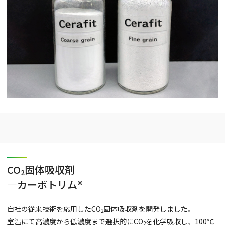
CO
固体吸収剤
2
―カーボトリム®
自社の従来技術を応用したCO
固体吸収剤を開発しました。
2
室温にて高濃度から低濃度まで選択的にCO
を化学吸収し、100℃
2