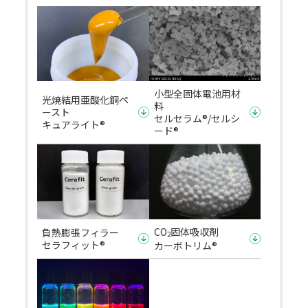
小型全固体電池用材
光焼結用亜酸化銅ペ
料
ースト
セルセラム®/セルシ
キュアライト®
ード®
CO
固体吸収剤
負熱膨張フィラー
2
セラフィット®
カーボトリム®