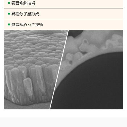
表面修飾技術
異種分子層形成
無電解めっき技術