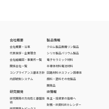
会社概要
製品情報
会社概要・沿革
クロム製品
無機リン製品
代表挨拶・企業理念
シリカ製品
バリウム製品
会社組織図・事業所一覧
電子セラミック材料
関係会社一覧
半導体材料
電池材料
コンプライアンス基本方針
回路材料
ホスフィン誘導体
内部統制システム
顔料・塗料
その他製品
開発品
研究開発
IR情報
研究開発の方向性と基盤技
株主・投資家の皆様へ
術
財務・IR資料
IRカレンダー
研究開発トピックス