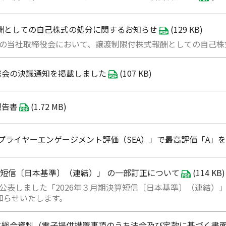
酬としての自己株式の処分に関するお知らせ
(129 KB)
日開催の当社取締役会において、譲渡制限付株式報酬としての自己
総会の決議通知を掲載しました
(107 KB)
報告書
(1.72 MB)
「サプライヤーエンゲージメント評価（SEA）」で最高評価「A」
決算短信〔日本基準〕（連結）」 の一部訂正について
(114 KB)
日に公表しました「2026年３月期決算短信〔日本基準〕（連結
知らせいたします。
株主総会資料（電子提供措置事項のうち法令及び定款に基づく書