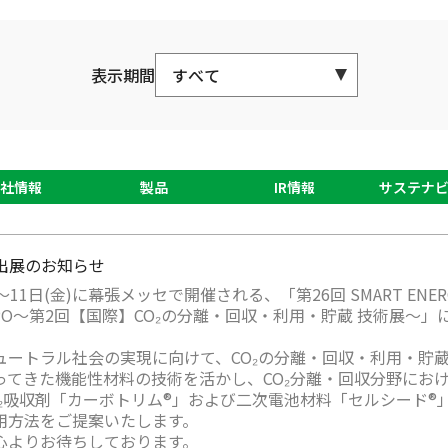
表示期間
社情報
製品
IR情報
サステナビ
26 出展のお知らせ
水)～11日(金)に幕張メッセで開催される、「第26回 SMART ENE
XPO～第2回【国際】CO₂の分離・回収・利用・貯蔵 技術展～」
ュートラル社会の実現に向けて、CO₂の分離・回収・利用・貯蔵
ってきた機能性材料の技術を活かし、CO₂分離・回収分野にお
O₂吸収剤「カーボトリム®」および二次電池材料「セルシード
用方法をご提案いたします。
心よりお待ちしております。