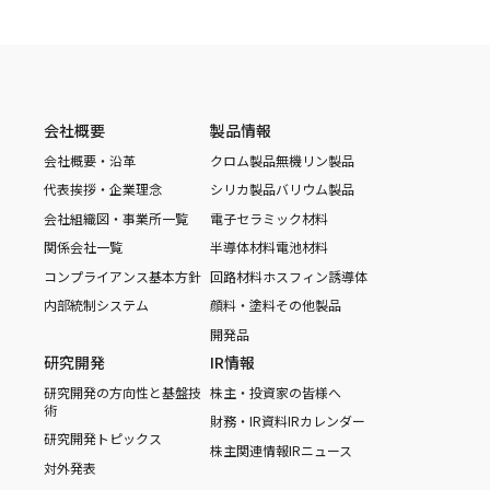
会社概要
製品情報
会社概要・沿革
クロム製品
無機リン製品
代表挨拶・企業理念
シリカ製品
バリウム製品
会社組織図・事業所一覧
電子セラミック材料
関係会社一覧
半導体材料
電池材料
コンプライアンス基本方針
回路材料
ホスフィン誘導体
内部統制システム
顔料・塗料
その他製品
開発品
研究開発
IR情報
研究開発の方向性と基盤技
株主・投資家の皆様へ
術
財務・IR資料
IRカレンダー
研究開発トピックス
株主関連情報
IRニュース
対外発表