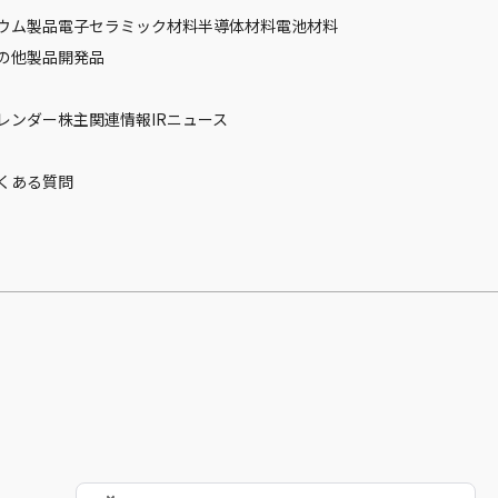
ウム製品
電子セラミック材料
半導体材料
電池材料
の他製品
開発品
カレンダー
株主関連情報
IRニュース
くある質問