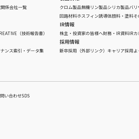
覧
関係会社一覧
クロム製品
無機リン製品
シリカ製品
バリ
回路材料
ホスフィン誘導体
顔料・塗料
そ
IR情報
REATIVE（技術報告書）
株主・投資家の皆様へ
財務・IR資料
IR
採用情報
バナンス
索引・データ集
新卒採用（外部リンク）
キャリア採用
よ
問い合わせ
SDS