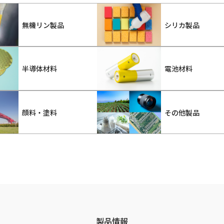
無機リン製品
シリカ製品
半導体材料
電池材料
顔料・塗料
その他製品
製品情報