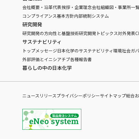
会社概要・沿革
代表挨拶・企業理念
会社組織図・事業所一
コンプライアンス基本方針
内部統制システム
研究開発
研究開発の方向性と基盤技術
研究開発トピックス
対外発表
C
サステナビリティ
トップメッセージ
日本化学のサステナビリティ
環境
社会
ガ
外部評価とイニシアチブ
各種報告書
暮らしの中の日本化学
ニュースリリース
プライバシーポリシー
サイトマップ
総合お