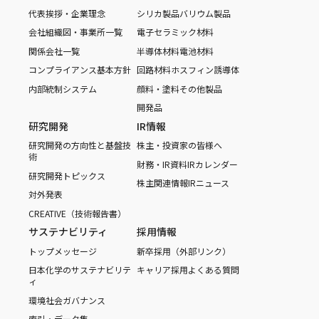
代表挨拶・企業理念
シリカ製品
バリウム製品
会社組織図・事業所一覧
電子セラミック材料
関係会社一覧
半導体材料
電池材料
コンプライアンス基本方針
回路材料
ホスフィン誘導体
内部統制システム
顔料・塗料
その他製品
開発品
研究開発
IR情報
研究開発の方向性と基盤技
株主・投資家の皆様へ
術
財務・IR資料
IRカレンダー
研究開発トピックス
株主関連情報
IRニュース
対外発表
CREATIVE（技術報告書）
サステナビリティ
採用情報
トップメッセージ
新卒採用（外部リンク）
日本化学のサステナビリテ
キャリア採用
よくある質問
ィ
環境
社会
ガバナンス
索引・データ集