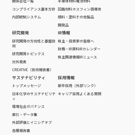
関係会社一覧
半導体材料
電池材料
コンプライアンス基本方針
回路材料
ホスフィン誘導体
内部統制システム
顔料・塗料
その他製品
開発品
研究開発
IR情報
研究開発の方向性と基盤技
株主・投資家の皆様へ
術
財務・IR資料
IRカレンダー
研究開発トピックス
株主関連情報
IRニュース
対外発表
CREATIVE（技術報告書）
サステナビリティ
採用情報
トップメッセージ
新卒採用（外部リンク）
日本化学のサステナビリテ
キャリア採用
よくある質問
ィ
環境
社会
ガバナンス
索引・データ集
外部評価とイニシアチブ
各種報告書