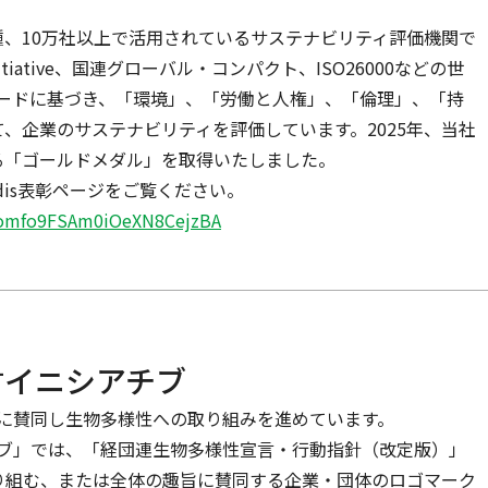
00業種、10万社以上で活用されているサステナビリティ評価機関で
 Initiative、国連グローバル・コンパクト、ISO26000などの世
ードに基づき、「環境」、「労働と人権」、「倫理」、「持
、企業のサステナビリティを評価しています。2025年、当社
る「ゴールドメダル」を取得いたしました。
Vadis表彰ページをご覧ください。
om/omfo9FSAm0iOeXN8CejzBA
言イニシアチブ
に賛同し生物多様性への取り組みを進めています。
ブ」では、「経団連生物多様性宣言・行動指針（改定版）」
り組む、または全体の趣旨に賛同する企業・団体のロゴマーク