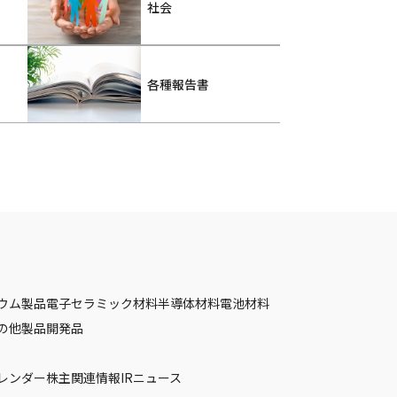
社会
各種報告書
ウム製品
電子セラミック材料
半導体材料
電池材料
の他製品
開発品
カレンダー
株主関連情報
IRニュース