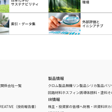
環境
サステナビリティ
外部評価と
索引・データ集
イニシアチブ
製品情報
覧
関係会社一覧
クロム製品
無機リン製品
シリカ製品
バリ
回路材料
ホスフィン誘導体
顔料・塗料
そ
IR情報
REATIVE（技術報告書）
株主・投資家の皆様へ
財務・IR資料
IR