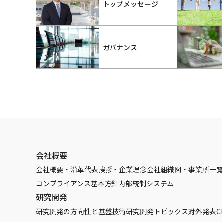
トップメッセージ
ガバナンス
会社概要
会社概要・沿革
代表挨拶・企業理念
会社組織図・事業所一
コンプライアンス基本方針
内部統制システム
研究開発
研究開発の方向性と基盤技術
研究開発トピックス
対外発表
C