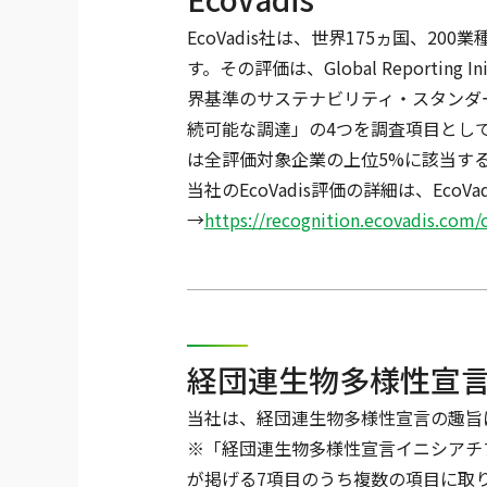
EcoVadis社は、世界175ヵ国、2
す。その評価は、Global Reporting
界基準のサステナビリティ・スタンダ
続可能な調達」の4つを調査項目として
は全評価対象企業の上位5%に該当す
当社のEcoVadis評価の詳細は、Eco
→
https://recognition.ecovadis.c
経団連生物多様性宣
当社は、経団連生物多様性宣言の趣旨
※「経団連生物多様性宣言イニシアチ
が掲げる7項目のうち複数の項目に取