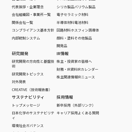
代表挨拶・企業理念
シリカ製品
バリウム製品
会社組織図・事業所一覧
電子セラミック材料
関係会社一覧
半導体材料
電池材料
コンプライアンス基本方針
回路材料
ホスフィン誘導体
内部統制システム
顔料・塗料
その他製品
開発品
研究開発
IR情報
研究開発の方向性と基盤技
株主・投資家の皆様へ
術
財務・IR資料
IRカレンダー
研究開発トピックス
株主関連情報
IRニュース
対外発表
CREATIVE（技術報告書）
サステナビリティ
採用情報
トップメッセージ
新卒採用（外部リンク）
日本化学のサステナビリテ
キャリア採用
よくある質問
ィ
環境
社会
ガバナンス