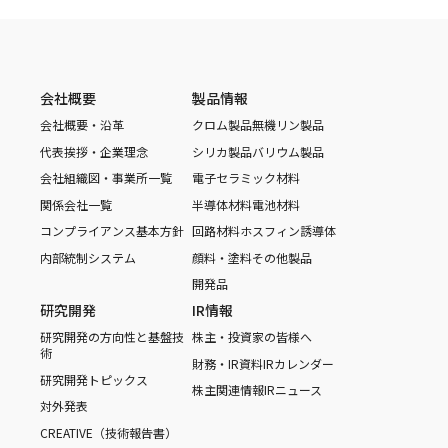
会社概要
製品情報
会社概要・沿革
クロム製品
無機リン製品
代表挨拶・企業理念
シリカ製品
バリウム製品
会社組織図・事業所一覧
電子セラミック材料
関係会社一覧
半導体材料
電池材料
コンプライアンス基本方針
回路材料
ホスフィン誘導体
内部統制システム
顔料・塗料
その他製品
開発品
研究開発
IR情報
研究開発の方向性と基盤技
株主・投資家の皆様へ
術
財務・IR資料
IRカレンダー
研究開発トピックス
株主関連情報
IRニュース
対外発表
CREATIVE（技術報告書）