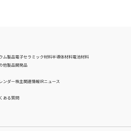
ウム製品
電子セラミック材料
半導体材料
電池材料
の他製品
開発品
カレンダー
株主関連情報
IRニュース
くある質問