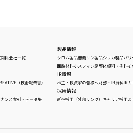
製品情報
覧
関係会社一覧
クロム製品
無機リン製品
シリカ製品
バリ
回路材料
ホスフィン誘導体
顔料・塗料
そ
IR情報
REATIVE（技術報告書）
株主・投資家の皆様へ
財務・IR資料
IR
採用情報
バナンス
索引・データ集
新卒採用（外部リンク）
キャリア採用
よ