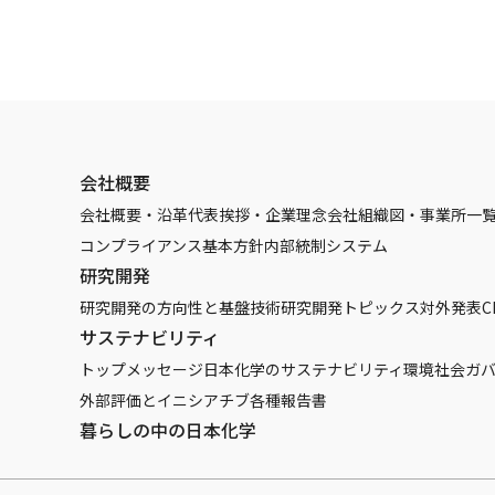
会社概要
会社概要・沿革
代表挨拶・企業理念
会社組織図・事業所一
コンプライアンス基本方針
内部統制システム
研究開発
研究開発の方向性と基盤技術
研究開発トピックス
対外発表
C
サステナビリティ
トップメッセージ
日本化学のサステナビリティ
環境
社会
ガ
外部評価とイニシアチブ
各種報告書
暮らしの中の日本化学