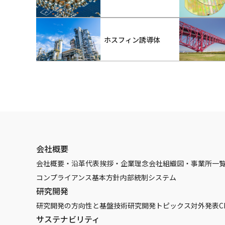
ホスフィン誘導体
会社概要
会社概要・沿革
代表挨拶・企業理念
会社組織図・事業所一
コンプライアンス基本方針
内部統制システム
研究開発
研究開発の方向性と基盤技術
研究開発トピックス
対外発表
C
サステナビリティ