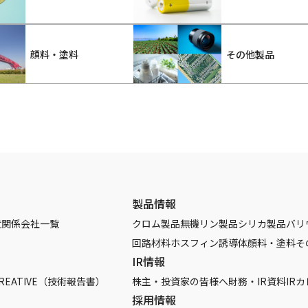
顔料・塗料
その他製品
製品情報
覧
関係会社一覧
クロム製品
無機リン製品
シリカ製品
バリ
回路材料
ホスフィン誘導体
顔料・塗料
そ
IR情報
REATIVE（技術報告書）
株主・投資家の皆様へ
財務・IR資料
IR
採用情報