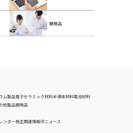
開発品
ウム製品
電子セラミック材料
半導体材料
電池材料
の他製品
開発品
カレンダー
株主関連情報
IRニュース