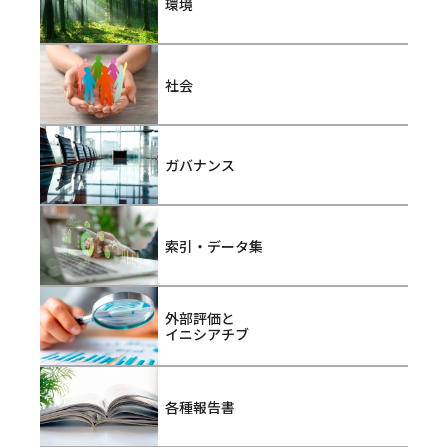
環境
社会
ガバナンス
索引・データ集
外部評価と
イニシアチブ
各種報告書