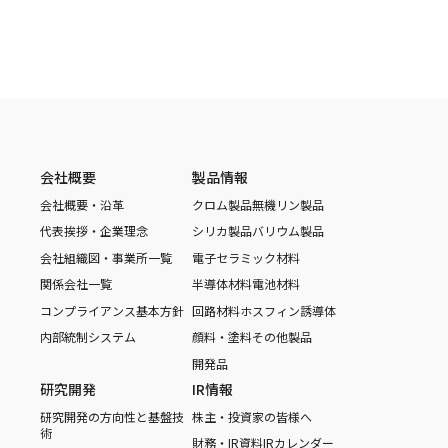
会社概要
製品情報
会社概要・沿革
クロム製品
無機リン製品
代表挨拶・企業理念
シリカ製品
バリウム製品
会社組織図・事業所一覧
電子セラミック材料
関係会社一覧
半導体材料
電池材料
コンプライアンス基本方針
回路材料
ホスフィン誘導体
内部統制システム
顔料・塗料
その他製品
開発品
研究開発
IR情報
研究開発の方向性と基盤技
株主・投資家の皆様へ
術
財務・IR資料
IRカレンダー