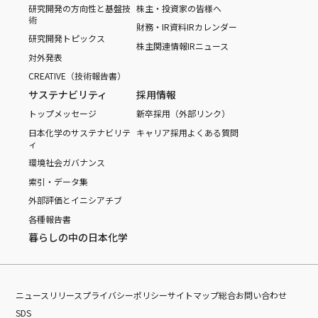
研究開発の方向性と基盤技
株主・投資家の皆様へ
術
財務・IR資料
IRカレンダー
研究開発トピックス
株主関連情報
IRニュース
対外発表
CREATIVE（技術報告書）
サステナビリティ
採用情報
トップメッセージ
新卒採用（外部リンク）
日本化学のサステナビリテ
キャリア採用
よくある質問
ィ
環境
社会
ガバナンス
索引・データ集
外部評価とイニシアチブ
各種報告書
暮らしの中の日本化学
ニュースリリース
プライバシーポリシー
サイトマップ
総合お問い合わせ
SDS