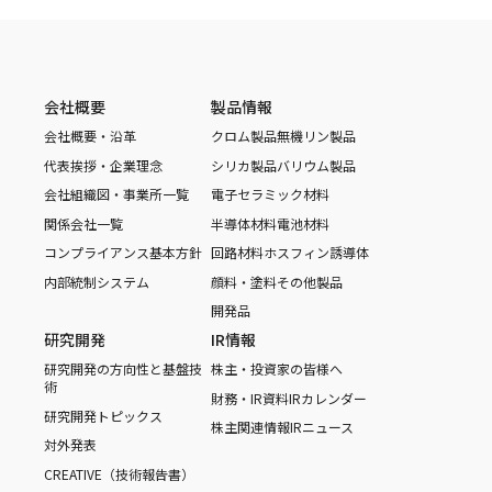
会社概要
製品情報
会社概要・沿革
クロム製品
無機リン製品
代表挨拶・企業理念
シリカ製品
バリウム製品
会社組織図・事業所一覧
電子セラミック材料
関係会社一覧
半導体材料
電池材料
コンプライアンス基本方針
回路材料
ホスフィン誘導体
内部統制システム
顔料・塗料
その他製品
開発品
研究開発
IR情報
研究開発の方向性と基盤技
株主・投資家の皆様へ
術
財務・IR資料
IRカレンダー
研究開発トピックス
株主関連情報
IRニュース
対外発表
CREATIVE（技術報告書）