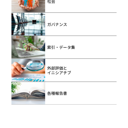
社会
ガバナンス
索引・データ集
外部評価と
イニシアチブ
各種報告書