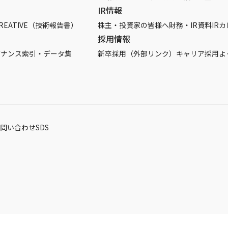
IR情報
REATIVE（技術報告書）
株主・投資家の皆様へ
財務・IR資料
IR
採用情報
バナンス
索引・データ集
新卒採用（外部リンク）
キャリア採用
よ
問い合わせ
SDS