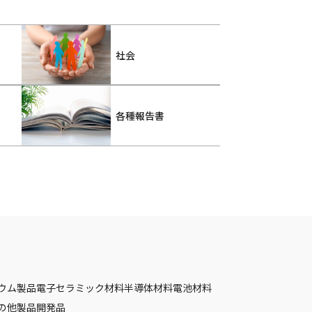
社会
各種報告書
ウム製品
電子セラミック材料
半導体材料
電池材料
の他製品
開発品