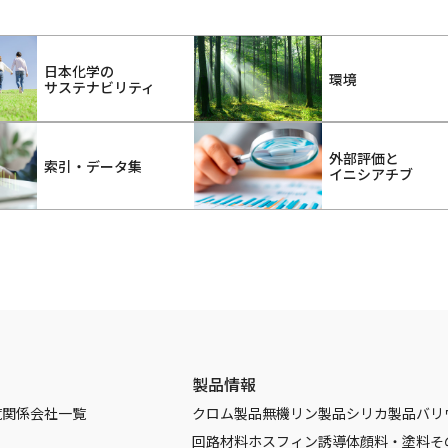
日本化学の
環境
サステナビリティ
外部評価と
索引・データ集
イニシアチブ
製品情報
覧
関係会社一覧
クロム製品
無機リン製品
シリカ製品
バリ
回路材料
ホスフィン誘導体
顔料・塗料
そ