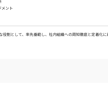
断
ジメント
な役割として、率先垂範し、社内組織への周知徹底と定着化に