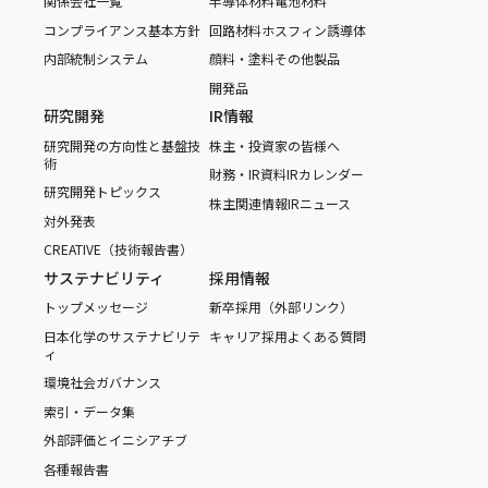
関係会社一覧
半導体材料
電池材料
コンプライアンス基本方針
回路材料
ホスフィン誘導体
内部統制システム
顔料・塗料
その他製品
開発品
研究開発
IR情報
研究開発の方向性と基盤技
株主・投資家の皆様へ
術
財務・IR資料
IRカレンダー
研究開発トピックス
株主関連情報
IRニュース
対外発表
CREATIVE（技術報告書）
サステナビリティ
採用情報
トップメッセージ
新卒採用（外部リンク）
日本化学のサステナビリテ
キャリア採用
よくある質問
ィ
環境
社会
ガバナンス
索引・データ集
外部評価とイニシアチブ
各種報告書