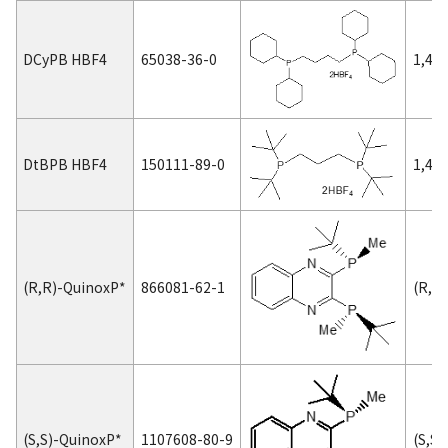
DCyPB HBF4
65038-36-0
1,
DtBPB HBF4
150111-89-0
1,4-
(
R,R
)-QuinoxP*
866081-62-1
(R,R
(
S,S
)-QuinoxP*
1107608-80-9
(
S,S
)