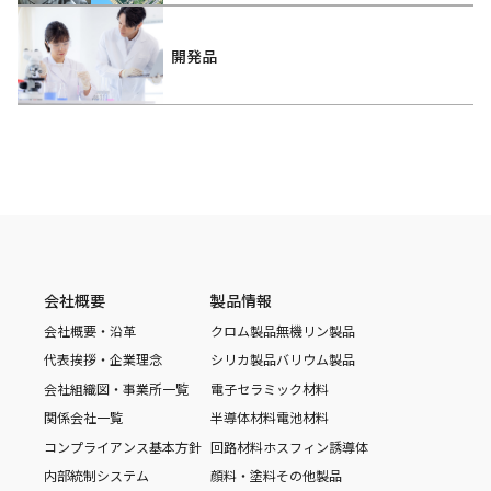
開発品
会社概要
製品情報
会社概要・沿革
クロム製品
無機リン製品
代表挨拶・企業理念
シリカ製品
バリウム製品
会社組織図・事業所一覧
電子セラミック材料
関係会社一覧
半導体材料
電池材料
コンプライアンス基本方針
回路材料
ホスフィン誘導体
内部統制システム
顔料・塗料
その他製品