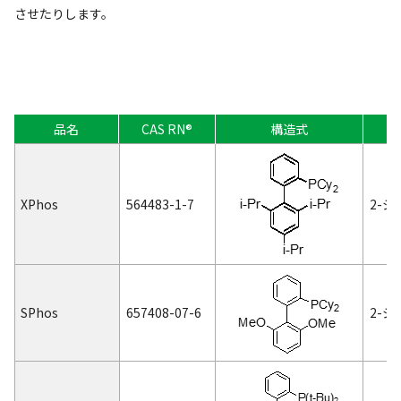
させたりします。
品名
CAS RN®
構造式
XPhos
564483-1-7
2-ジ
SPhos
657408-07-6
2-ジ