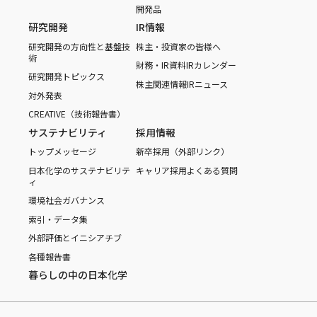
開発品
研究開発
IR情報
研究開発の方向性と基盤技
株主・投資家の皆様へ
術
財務・IR資料
IRカレンダー
研究開発トピックス
株主関連情報
IRニュース
対外発表
CREATIVE（技術報告書）
サステナビリティ
採用情報
トップメッセージ
新卒採用（外部リンク）
日本化学のサステナビリテ
キャリア採用
よくある質問
ィ
環境
社会
ガバナンス
索引・データ集
外部評価とイニシアチブ
各種報告書
暮らしの中の日本化学