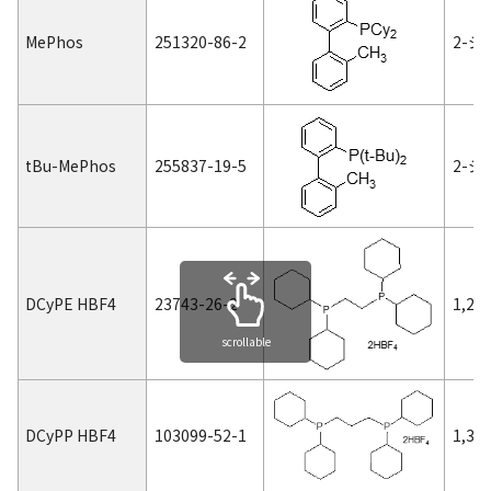
MePhos
251320-86-2
2-
t
Bu-MePhos
255837-19-5
2-ジ-
DCyPE HBF4
23743-26-2
1,
scrollable
DCyPP HBF4
103099-52-1
1,