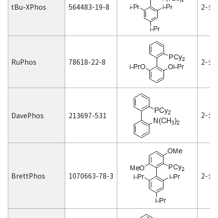
t
Bu-XPhos
564483-19-8
2-ジ-
RuPhos
78618-22-8
2-ジ
2-ジ
DavePhos
213697-531
BrettPhos
1070663-78-3
2-ジ