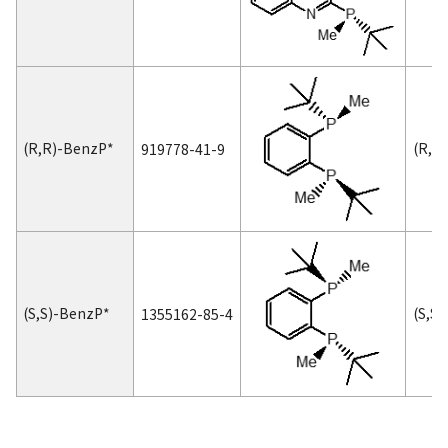
(
R,R
)-BenzP*
(
R,R
919778-41-9
(
S,S
)-BenzP*
(
S,S
)
1355162-85-4