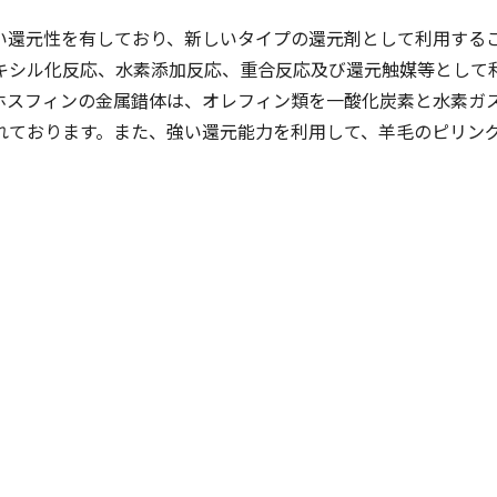
い還元性を有しており、新しいタイプの還元剤として利用する
キシル化反応、水素添加反応、重合反応及び還元触媒等として
ホスフィンの金属錯体は、オレフィン類を一酸化炭素と水素ガ
れております。また、強い還元能力を利用して、羊毛のピリン