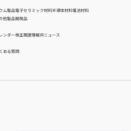
ウム製品
電子セラミック材料
半導体材料
電池材料
の他製品
開発品
カレンダー
株主関連情報
IRニュース
くある質問