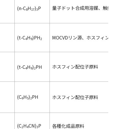
量子ドット合成用溶媒、触媒・配位
(
n
-C
H
)
P
8
1
7
3
(
t
-C
H
)PH
MOCVDリン源、ホスフィンガス代替
4
9
2
ホスフィン配位子原料
(
t
-C
H
)
PH
4
9
2
(C
H
)
PH
ホスフィン配位子原料
6
5
2
(C
H
CN)
P
各種化成品原料
2
4
3