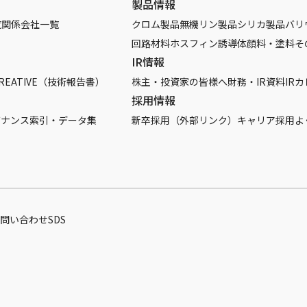
製品情報
覧
関係会社一覧
クロム製品
無機リン製品
シリカ製品
バリ
回路材料
ホスフィン誘導体
顔料・塗料
そ
IR情報
REATIVE（技術報告書）
株主・投資家の皆様へ
財務・IR資料
IR
採用情報
バナンス
索引・データ集
新卒採用（外部リンク）
キャリア採用
よ
問い合わせ
SDS