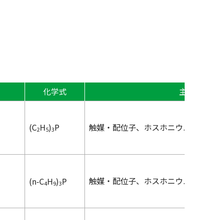
化学式
主な用途
(C
H
)
P
触媒・配位子、ホスホニウム塩原料
2
5
3
触媒・配位子、ホスホニウム塩原料
(
n
-C
H
)
P
4
9
3