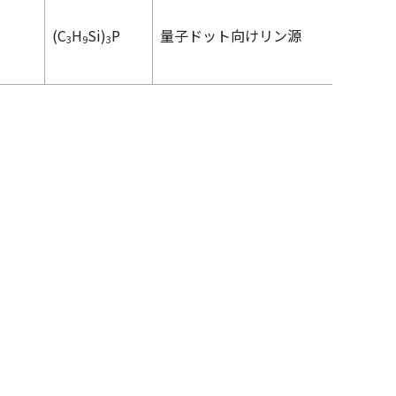
(C
H
Si)
P
量子ドット向けリン源
3
9
3