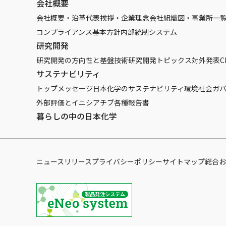
会社概要
会社概要・沿革
代表挨拶・企業理念
会社組織図・事業所一
コンプライアンス基本方針
内部統制システム
研究開発
研究開発の方向性と基盤技術
研究開発トピックス
対外発表
C
サステナビリティ
トップメッセージ
日本化学のサステナビリティ
環境
社会
ガ
外部評価とイニシアチブ
各種報告書
暮らしの中の日本化学
ニュースリリース
プライバシーポリシー
サイトマップ
総合お