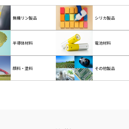
無機リン製品
シリカ製品
半導体材料
電池材料
顔料・塗料
その他製品