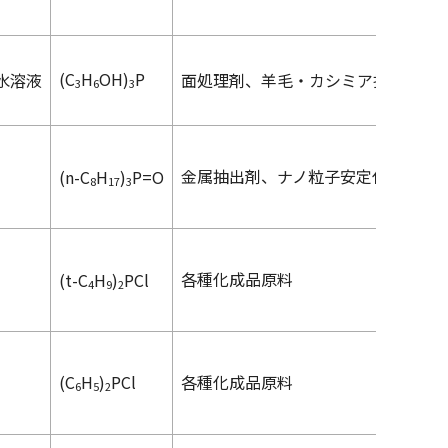
(C
H
OH)
P
%水溶液
面処理剤、羊毛・カシミア抗ピリン
3
6
3
金属抽出剤、ナノ粒子安定化剤
(
n
-C
H
)
P=O
8
1
7
3
各種化成品原料
(
t
-C
H
)
PCl
4
9
2
(C
H
)
PCl
各種化成品原料
6
5
2