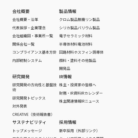
会社概要
製品情報
会社概要・沿革
クロム製品
無機リン製品
代表挨拶・企業理念
シリカ製品
バリウム製品
会社組織図・事業所一覧
電子セラミック材料
関係会社一覧
半導体材料
電池材料
コンプライアンス基本方針
回路材料
ホスフィン誘導体
内部統制システム
顔料・塗料
その他製品
開発品
研究開発
IR情報
研究開発の方向性と基盤技
株主・投資家の皆様へ
術
財務・IR資料
IRカレンダー
研究開発トピックス
株主関連情報
IRニュース
対外発表
CREATIVE（技術報告書）
サステナビリティ
採用情報
トップメッセージ
新卒採用（外部リンク）