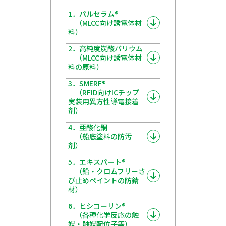
1．パルセラム®
（MLCC向け誘電体材
料）
2．高純度炭酸バリウム
（MLCC向け誘電体材
料の原料）
3．SMERF®
（RFID向けICチップ
実装用異方性導電接着
剤）
4．亜酸化銅
（船底塗料の防汚
剤）
5．エキスパート®
（鉛・クロムフリーさ
び止めペイントの防錆
材）
6．ヒシコーリン®
（各種化学反応の触
媒・触媒配位子等）