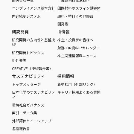
関係会社一覧
半導体材料
電池材料
コンプライアンス基本方針
回路材料
ホスフィン誘導体
内部統制システム
顔料・塗料
その他製品
開発品
研究開発
IR情報
研究開発の方向性と基盤技
株主・投資家の皆様へ
術
財務・IR資料
IRカレンダー
研究開発トピックス
株主関連情報
IRニュース
対外発表
CREATIVE（技術報告書）
サステナビリティ
採用情報
トップメッセージ
新卒採用（外部リンク）
日本化学のサステナビリテ
キャリア採用
よくある質問
ィ
環境
社会
ガバナンス
索引・データ集
外部評価とイニシアチブ
各種報告書