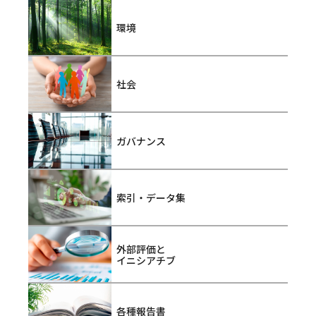
環境
社会
ガバナンス
索引・データ集
外部評価と
イニシアチブ
各種報告書