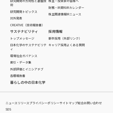
研究開発の方向性と基盤技
株主・投資家の皆様へ
術
財務・IR資料
IRカレンダー
研究開発トピックス
株主関連情報
IRニュース
対外発表
CREATIVE（技術報告書）
サステナビリティ
採用情報
トップメッセージ
新卒採用（外部リンク）
日本化学のサステナビリテ
キャリア採用
よくある質問
ィ
環境
社会
ガバナンス
索引・データ集
外部評価とイニシアチブ
各種報告書
暮らしの中の日本化学
ニュースリリース
プライバシーポリシー
サイトマップ
総合お問い合わせ
SDS