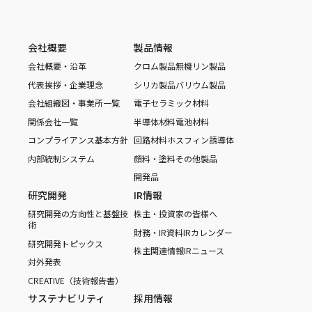
会社概要
製品情報
会社概要・沿革
クロム製品
無機リン製品
代表挨拶・企業理念
シリカ製品
バリウム製品
会社組織図・事業所一覧
電子セラミック材料
関係会社一覧
半導体材料
電池材料
コンプライアンス基本方針
回路材料
ホスフィン誘導体
内部統制システム
顔料・塗料
その他製品
開発品
研究開発
IR情報
研究開発の方向性と基盤技
株主・投資家の皆様へ
術
財務・IR資料
IRカレンダー
研究開発トピックス
株主関連情報
IRニュース
対外発表
CREATIVE（技術報告書）
サステナビリティ
採用情報