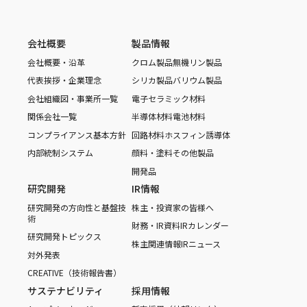
会社概要
製品情報
会社概要・沿革
クロム製品
無機リン製品
代表挨拶・企業理念
シリカ製品
バリウム製品
会社組織図・事業所一覧
電子セラミック材料
関係会社一覧
半導体材料
電池材料
コンプライアンス基本方針
回路材料
ホスフィン誘導体
内部統制システム
顔料・塗料
その他製品
開発品
研究開発
IR情報
研究開発の方向性と基盤技
株主・投資家の皆様へ
術
財務・IR資料
IRカレンダー
研究開発トピックス
株主関連情報
IRニュース
対外発表
CREATIVE（技術報告書）
サステナビリティ
採用情報