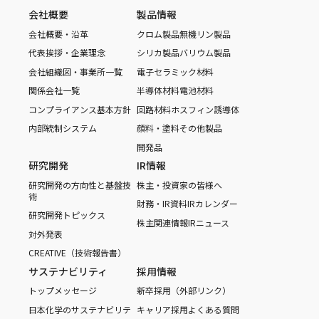
会社概要
製品情報
会社概要・沿革
クロム製品
無機リン製品
代表挨拶・企業理念
シリカ製品
バリウム製品
会社組織図・事業所一覧
電子セラミック材料
関係会社一覧
半導体材料
電池材料
コンプライアンス基本方針
回路材料
ホスフィン誘導体
内部統制システム
顔料・塗料
その他製品
開発品
研究開発
IR情報
研究開発の方向性と基盤技
株主・投資家の皆様へ
術
財務・IR資料
IRカレンダー
研究開発トピックス
株主関連情報
IRニュース
対外発表
CREATIVE（技術報告書）
サステナビリティ
採用情報
トップメッセージ
新卒採用（外部リンク）
日本化学のサステナビリテ
キャリア採用
よくある質問