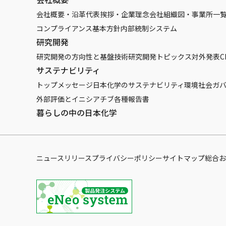
会社概要・沿革
代表挨拶・企業理念
会社組織図・事業所一
コンプライアンス基本方針
内部統制システム
研究開発
研究開発の方向性と基盤技術
研究開発トピックス
対外発表
C
サステナビリティ
トップメッセージ
日本化学のサステナビリティ
環境
社会
ガ
外部評価とイニシアチブ
各種報告書
暮らしの中の日本化学
ニュースリリース
プライバシーポリシー
サイトマップ
総合お