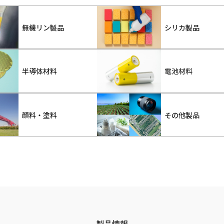
無機リン製品
シリカ製品
半導体材料
電池材料
顔料・塗料
その他製品
製品情報