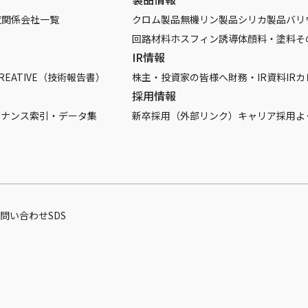
覧
関係会社一覧
クロム製品
無機リン製品
シリカ製品
バリ
回路材料
ホスフィン誘導体
顔料・塗料
そ
IR情報
REATIVE（技術報告書）
株主・投資家の皆様へ
財務・IR資料
IR
採用情報
バナンス
索引・データ集
新卒採用（外部リンク）
キャリア採用
よ
問い合わせ
SDS