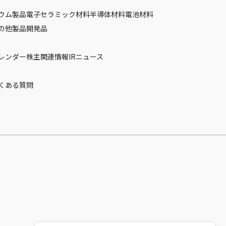
ウム製品
電子セラミック材料
半導体材料
電池材料
の他製品
開発品
カレンダー
株主関連情報
IRニュース
くある質問