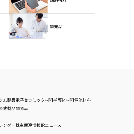
回路材料
開発品
ウム製品
電子セラミック材料
半導体材料
電池材料
の他製品
開発品
カレンダー
株主関連情報
IRニュース