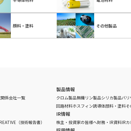
電池材料
顔料・塗料
その他製品
製品情報
覧
関係会社一覧
クロム製品
無機リン製品
シリカ製品
バリ
回路材料
ホスフィン誘導体
顔料・塗料
そ
IR情報
REATIVE（技術報告書）
株主・投資家の皆様へ
財務・IR資料
IR
採用情報