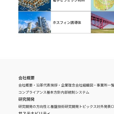
電子セラミック材料
ホスフィン誘導体
会社概要
会社概要・沿革
代表挨拶・企業理念
会社組織図・事業所一
コンプライアンス基本方針
内部統制システム
研究開発
研究開発の方向性と基盤技術
研究開発トピックス
対外発表
C
サステナビリティ