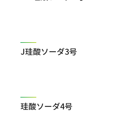
J珪酸ソーダ3号
珪酸ソーダ4号