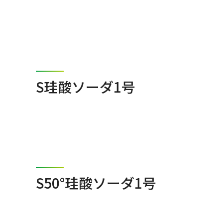
S珪酸ソーダ1号
S50°珪酸ソーダ1号