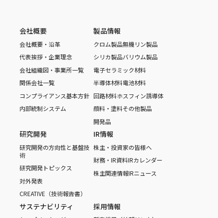
会社概要
製品情報
会社概要・沿革
クロム製品
無機リン製品
代表挨拶・企業理念
シリカ製品
バリウム製品
会社組織図・事業所一覧
電子セラミック材料
関係会社一覧
半導体材料
電池材料
コンプライアンス基本方針
回路材料
ホスフィン誘導体
内部統制システム
顔料・塗料
その他製品
開発品
研究開発
IR情報
研究開発の方向性と基盤技
株主・投資家の皆様へ
術
財務・IR資料
IRカレンダー
研究開発トピックス
株主関連情報
IRニュース
対外発表
CREATIVE（技術報告書）
サステナビリティ
採用情報