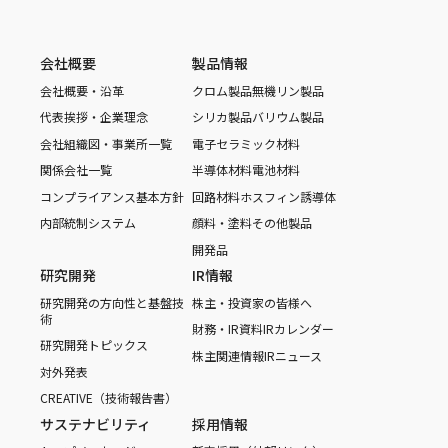
会社概要
製品情報
会社概要・沿革
クロム製品
無機リン製品
代表挨拶・企業理念
シリカ製品
バリウム製品
会社組織図・事業所一覧
電子セラミック材料
関係会社一覧
半導体材料
電池材料
コンプライアンス基本方針
回路材料
ホスフィン誘導体
内部統制システム
顔料・塗料
その他製品
開発品
研究開発
IR情報
研究開発の方向性と基盤技
株主・投資家の皆様へ
術
財務・IR資料
IRカレンダー
研究開発トピックス
株主関連情報
IRニュース
対外発表
CREATIVE（技術報告書）
サステナビリティ
採用情報