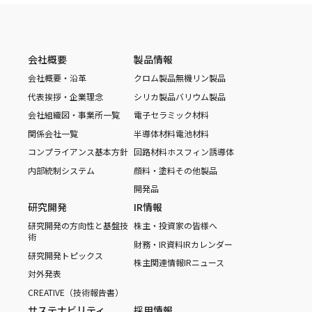
会社概要
製品情報
会社概要・沿革
クロム製品
無機リン製品
代表挨拶・企業理念
シリカ製品
バリウム製品
会社組織図・事業所一覧
電子セラミック材料
関係会社一覧
半導体材料
電池材料
コンプライアンス基本方針
回路材料
ホスフィン誘導体
内部統制システム
顔料・塗料
その他製品
開発品
研究開発
IR情報
研究開発の方向性と基盤技
株主・投資家の皆様へ
術
財務・IR資料
IRカレンダー
研究開発トピックス
株主関連情報
IRニュース
対外発表
CREATIVE（技術報告書）
サステナビリティ
採用情報