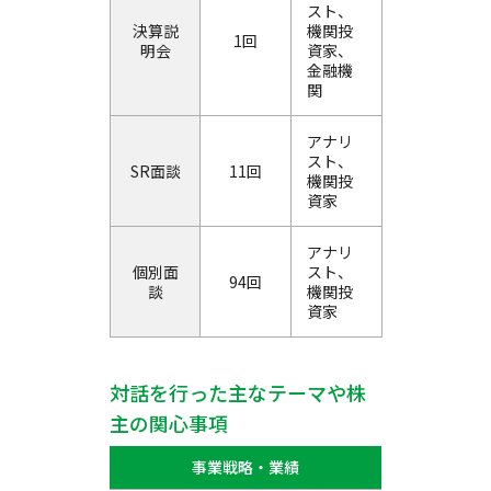
スト、
決算説
機関投
1回
明会
資家、
金融機
関
アナリ
スト、
SR面談
11回
機関投
資家
アナリ
個別面
スト、
94回
談
機関投
資家
対話を行った主なテーマや株
主の関心事項
事業戦略・業績