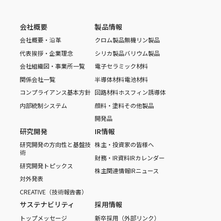
会社概要
製品情報
会社概要・沿革
クロム製品
無機リン製品
代表挨拶・企業理念
シリカ製品
バリウム製品
会社組織図・事業所一覧
電子セラミック材料
関係会社一覧
半導体材料
電池材料
コンプライアンス基本方針
回路材料
ホスフィン誘導体
内部統制システム
顔料・塗料
その他製品
開発品
研究開発
IR情報
研究開発の方向性と基盤技
株主・投資家の皆様へ
術
財務・IR資料
IRカレンダー
研究開発トピックス
株主関連情報
IRニュース
対外発表
CREATIVE（技術報告書）
サステナビリティ
採用情報
トップメッセージ
新卒採用（外部リンク）