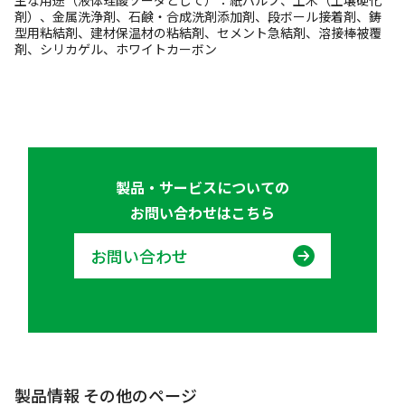
主な用途（液体珪酸ソーダとして）：紙パルプ、土木（土壌硬化
剤）、金属洗浄剤、石鹸・合成洗剤添加剤、段ボール接着剤、鋳
型用粘結剤、建材保温材の粘結剤、セメント急結剤、溶接棒被覆
剤、シリカゲル、ホワイトカーボン
製品・サービスについての
お問い合わせはこちら
お問い合わせ
製品情報 その他のページ