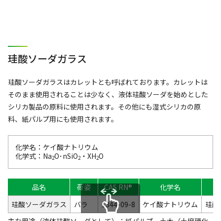
珪酸ソーダガラス
珪酸ソーダガラスはカレットとも呼ばれております。カレットは
そのまま使用されることは少なく、液体珪酸ソーダを始めとした
シリカ製品の原料に使用されます。その他にも湿式シリカの原
料、紙パルプ用にも使用されます。
化学名：ケイ酸ナトリウム
化学式：Na
O･nSiO
・XH
O
2
2
2
品名
荷姿
CAS RN®
化学名
珪酸ソーダガラス
バラ
1344-09-8
ケイ酸ナトリウム
珪酸
scrollable