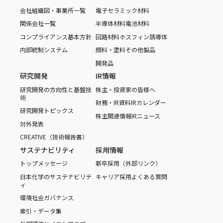
会社組織図・事業所一覧
電子セラミック材料
関係会社一覧
半導体材料
電池材料
コンプライアンス基本方針
回路材料
ホスフィン誘導体
内部統制システム
顔料・塗料
その他製品
開発品
研究開発
IR情報
研究開発の方向性と基盤技
株主・投資家の皆様へ
術
財務・IR資料
IRカレンダー
研究開発トピックス
株主関連情報
IRニュース
対外発表
CREATIVE（技術報告書）
サステナビリティ
採用情報
トップメッセージ
新卒採用（外部リンク）
日本化学のサステナビリテ
キャリア採用
よくある質問
ィ
環境
社会
ガバナンス
索引・データ集