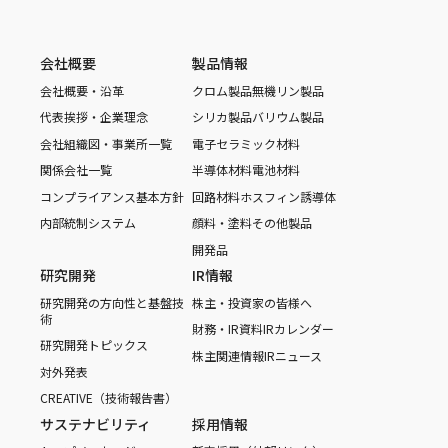
会社概要
製品情報
会社概要・沿革
クロム製品
無機リン製品
代表挨拶・企業理念
シリカ製品
バリウム製品
会社組織図・事業所一覧
電子セラミック材料
関係会社一覧
半導体材料
電池材料
コンプライアンス基本方針
回路材料
ホスフィン誘導体
内部統制システム
顔料・塗料
その他製品
開発品
研究開発
IR情報
研究開発の方向性と基盤技
株主・投資家の皆様へ
術
財務・IR資料
IRカレンダー
研究開発トピックス
株主関連情報
IRニュース
対外発表
CREATIVE（技術報告書）
サステナビリティ
採用情報