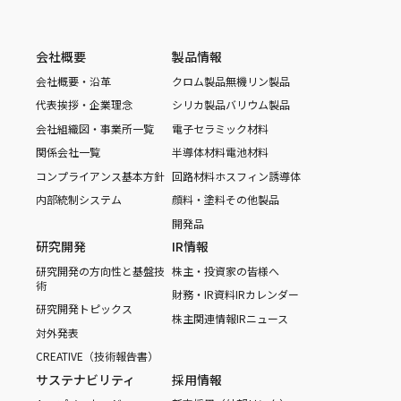
会社概要
製品情報
会社概要・沿革
クロム製品
無機リン製品
代表挨拶・企業理念
シリカ製品
バリウム製品
会社組織図・事業所一覧
電子セラミック材料
関係会社一覧
半導体材料
電池材料
コンプライアンス基本方針
回路材料
ホスフィン誘導体
内部統制システム
顔料・塗料
その他製品
開発品
研究開発
IR情報
研究開発の方向性と基盤技
株主・投資家の皆様へ
術
財務・IR資料
IRカレンダー
研究開発トピックス
株主関連情報
IRニュース
対外発表
CREATIVE（技術報告書）
サステナビリティ
採用情報