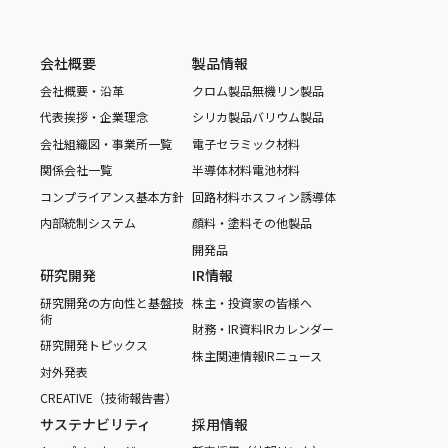
会社概要
製品情報
会社概要・沿革
クロム製品
無機リン製品
代表挨拶・企業理念
シリカ製品
バリウム製品
会社組織図・事業所一覧
電子セラミック材料
関係会社一覧
半導体材料
電池材料
コンプライアンス基本方針
回路材料
ホスフィン誘導体
内部統制システム
顔料・塗料
その他製品
開発品
研究開発
IR情報
研究開発の方向性と基盤技
株主・投資家の皆様へ
術
財務・IR資料
IRカレンダー
研究開発トピックス
株主関連情報
IRニュース
対外発表
CREATIVE（技術報告書）
サステナビリティ
採用情報