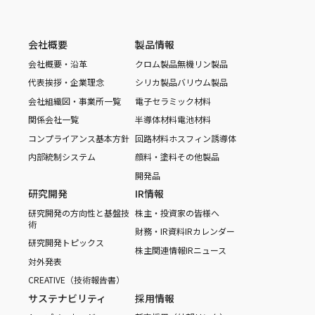
会社概要
製品情報
会社概要・沿革
クロム製品
無機リン製品
代表挨拶・企業理念
シリカ製品
バリウム製品
会社組織図・事業所一覧
電子セラミック材料
関係会社一覧
半導体材料
電池材料
コンプライアンス基本方針
回路材料
ホスフィン誘導体
内部統制システム
顔料・塗料
その他製品
開発品
研究開発
IR情報
研究開発の方向性と基盤技
株主・投資家の皆様へ
術
財務・IR資料
IRカレンダー
研究開発トピックス
株主関連情報
IRニュース
対外発表
CREATIVE（技術報告書）
サステナビリティ
採用情報