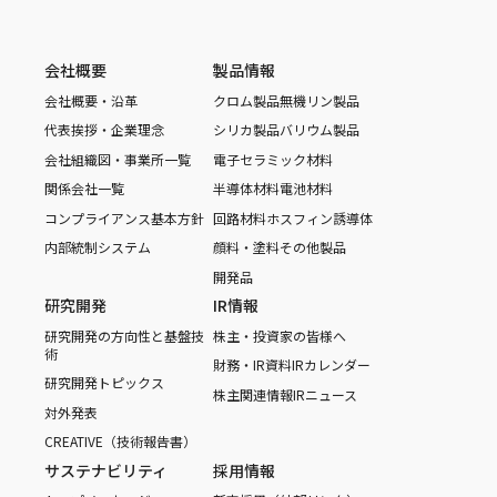
会社概要
製品情報
会社概要・沿革
クロム製品
無機リン製品
代表挨拶・企業理念
シリカ製品
バリウム製品
会社組織図・事業所一覧
電子セラミック材料
関係会社一覧
半導体材料
電池材料
コンプライアンス基本方針
回路材料
ホスフィン誘導体
内部統制システム
顔料・塗料
その他製品
開発品
研究開発
IR情報
研究開発の方向性と基盤技
株主・投資家の皆様へ
術
財務・IR資料
IRカレンダー
研究開発トピックス
株主関連情報
IRニュース
対外発表
CREATIVE（技術報告書）
サステナビリティ
採用情報