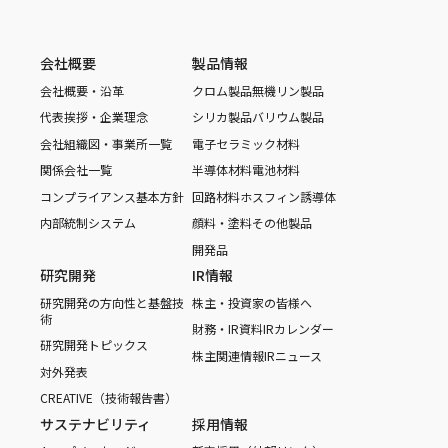
会社概要
製品情報
会社概要・沿革
クロム製品
無機リン製品
代表挨拶・企業理念
シリカ製品
バリウム製品
会社組織図・事業所一覧
電子セラミック材料
関係会社一覧
半導体材料
電池材料
コンプライアンス基本方針
回路材料
ホスフィン誘導体
内部統制システム
顔料・塗料
その他製品
開発品
研究開発
IR情報
研究開発の方向性と基盤技
株主・投資家の皆様へ
術
財務・IR資料
IRカレンダー
研究開発トピックス
株主関連情報
IRニュース
対外発表
CREATIVE（技術報告書）
サステナビリティ
採用情報