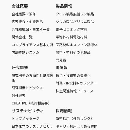
会社概要
製品情報
会社概要・沿革
クロム製品
無機リン製品
代表挨拶・企業理念
シリカ製品
バリウム製品
会社組織図・事業所一覧
電子セラミック材料
関係会社一覧
半導体材料
電池材料
コンプライアンス基本方針
回路材料
ホスフィン誘導体
内部統制システム
顔料・塗料
その他製品
開発品
研究開発
IR情報
研究開発の方向性と基盤技
株主・投資家の皆様へ
術
財務・IR資料
IRカレンダー
研究開発トピックス
株主関連情報
IRニュース
対外発表
CREATIVE（技術報告書）
サステナビリティ
採用情報
トップメッセージ
新卒採用（外部リンク）
日本化学のサステナビリテ
キャリア採用
よくある質問