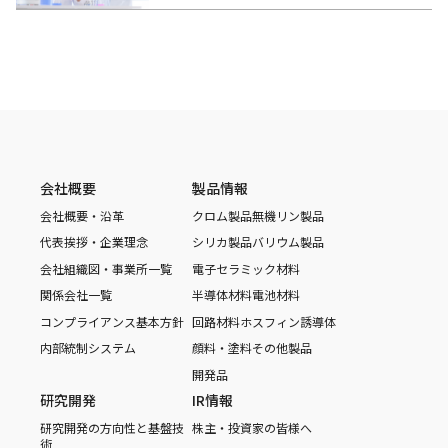
会社概要
製品情報
会社概要・沿革
クロム製品
無機リン製品
代表挨拶・企業理念
シリカ製品
バリウム製品
会社組織図・事業所一覧
電子セラミック材料
関係会社一覧
半導体材料
電池材料
コンプライアンス基本方針
回路材料
ホスフィン誘導体
内部統制システム
顔料・塗料
その他製品
開発品
研究開発
IR情報
研究開発の方向性と基盤技
株主・投資家の皆様へ
術