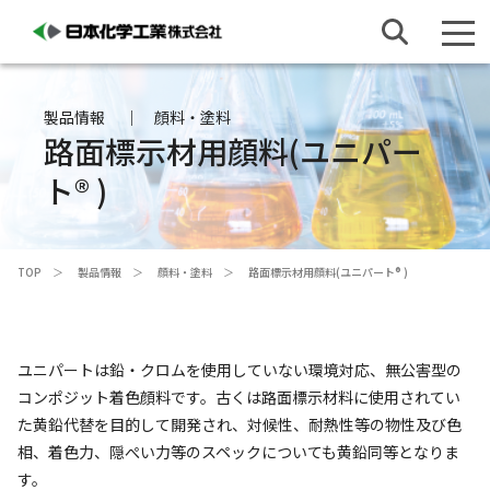
製品情報
顔料・塗料
路面標示材用顔料(ユニパー
ト® )
TOP
製品情報
顔料・塗料
路面標示材用顔料(ユニパート® )
ユニパートは鉛・クロムを使用していない環境対応、無公害型の
コンポジット着色顔料です。古くは路面標示材料に使用されてい
た黄鉛代替を目的して開発され、対候性、耐熱性等の物性及び色
相、着色力、隠ぺい力等のスペックについても黄鉛同等となりま
す。