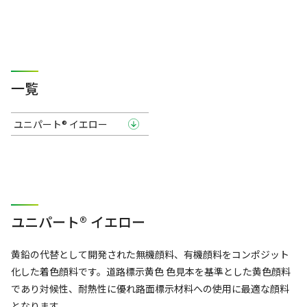
一覧
ユニパート® イエロー
ユニパート® イエロー
黄鉛の代替として開発された無機顔料、有機顔料をコンポジット
化した着色顔料です。道路標示黄色 色見本を基準とした黄色顔料
であり対候性、耐熱性に優れ路面標示材料への使用に最適な顔料
となります。