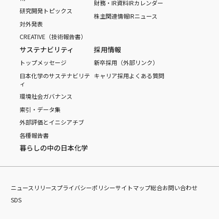
財務・IR資料
IRカレンダー
研究開発トピックス
株主関連情報
IRニュース
対外発表
CREATIVE（技術報告書）
サステナビリティ
採用情報
トップメッセージ
新卒採用（外部リンク）
日本化学のサステナビリテ
キャリア採用
よくある質問
ィ
環境
社会
ガバナンス
索引・データ集
外部評価とイニシアチブ
各種報告書
暮らしの中の日本化学
ニュースリリース
プライバシーポリシー
サイトマップ
総合お問い合わせ
SDS