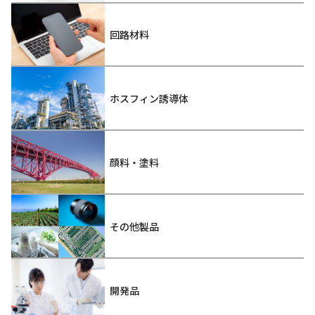
回路材料
ホスフィン誘導体
顔料・塗料
その他製品
開発品