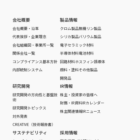
会社概要
製品情報
会社概要・沿革
クロム製品
無機リン製品
代表挨拶・企業理念
シリカ製品
バリウム製品
会社組織図・事業所一覧
電子セラミック材料
関係会社一覧
半導体材料
電池材料
コンプライアンス基本方針
回路材料
ホスフィン誘導体
内部統制システム
顔料・塗料
その他製品
開発品
研究開発
IR情報
研究開発の方向性と基盤技
株主・投資家の皆様へ
術
財務・IR資料
IRカレンダー
研究開発トピックス
株主関連情報
IRニュース
対外発表
CREATIVE（技術報告書）
サステナビリティ
採用情報