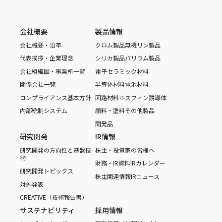
会社概要
製品情報
会社概要・沿革
クロム製品
無機リン製品
代表挨拶・企業理念
シリカ製品
バリウム製品
会社組織図・事業所一覧
電子セラミック材料
関係会社一覧
半導体材料
電池材料
コンプライアンス基本方針
回路材料
ホスフィン誘導体
内部統制システム
顔料・塗料
その他製品
開発品
研究開発
IR情報
研究開発の方向性と基盤技
株主・投資家の皆様へ
術
財務・IR資料
IRカレンダー
研究開発トピックス
株主関連情報
IRニュース
対外発表
CREATIVE（技術報告書）
サステナビリティ
採用情報