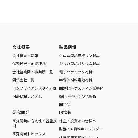
会社概要
製品情報
会社概要・沿革
クロム製品
無機リン製品
代表挨拶・企業理念
シリカ製品
バリウム製品
会社組織図・事業所一覧
電子セラミック材料
関係会社一覧
半導体材料
電池材料
コンプライアンス基本方針
回路材料
ホスフィン誘導体
内部統制システム
顔料・塗料
その他製品
開発品
研究開発
IR情報
研究開発の方向性と基盤技
株主・投資家の皆様へ
術
財務・IR資料
IRカレンダー
研究開発トピックス
株主関連情報
IRニュース