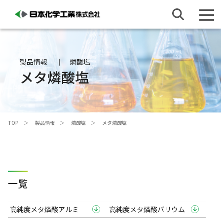
製品情報
燐酸塩
メタ燐酸塩
TOP
製品情報
燐酸塩
メタ燐酸塩
一覧
高純度メタ燐酸アルミ
高純度メタ燐酸バリウム