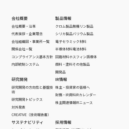
会社概要
製品情報
会社概要・沿革
クロム製品
無機リン製品
代表挨拶・企業理念
シリカ製品
バリウム製品
会社組織図・事業所一覧
電子セラミック材料
関係会社一覧
半導体材料
電池材料
コンプライアンス基本方針
回路材料
ホスフィン誘導体
内部統制システム
顔料・塗料
その他製品
開発品
研究開発
IR情報
研究開発の方向性と基盤技
株主・投資家の皆様へ
術
財務・IR資料
IRカレンダー
研究開発トピックス
株主関連情報
IRニュース
対外発表
CREATIVE（技術報告書）
サステナビリティ
採用情報