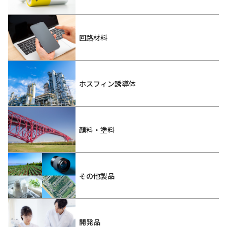
回路材料
ホスフィン誘導体
顔料・塗料
その他製品
開発品