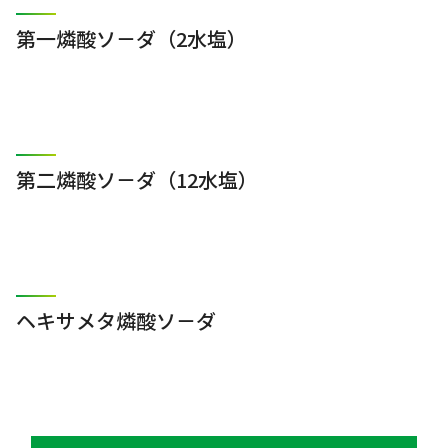
第一燐酸ソ－ダ（2水塩）
第二燐酸ソ－ダ（12水塩）
ヘキサメタ燐酸ソ－ダ