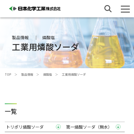
製品情報
燐酸塩
工業用燐酸ソーダ
TOP
製品情報
燐酸塩
工業用燐酸ソーダ
一覧
トリポリ燐酸ソーダ
第一燐酸ソ－ダ（無水）