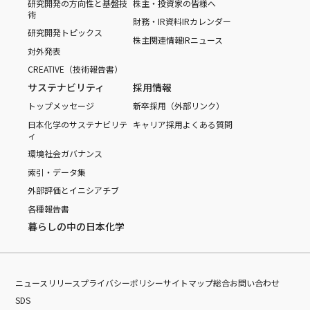
研究開発の方向性と基盤技
株主・投資家の皆様へ
術
財務・IR資料
IRカレンダー
研究開発トピックス
株主関連情報
IRニュース
対外発表
CREATIVE（技術報告書）
サステナビリティ
採用情報
トップメッセージ
新卒採用（外部リンク）
日本化学のサステナビリテ
キャリア採用
よくある質問
ィ
環境
社会
ガバナンス
索引・データ集
外部評価とイニシアチブ
各種報告書
暮らしの中の日本化学
ニュースリリース
プライバシーポリシー
サイトマップ
総合お問い合わせ
SDS