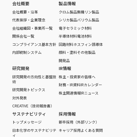
会社概要
製品情報
会社概要・沿革
クロム製品
無機リン製品
代表挨拶・企業理念
シリカ製品
バリウム製品
会社組織図・事業所一覧
電子セラミック材料
関係会社一覧
半導体材料
電池材料
コンプライアンス基本方針
回路材料
ホスフィン誘導体
内部統制システム
顔料・塗料
その他製品
開発品
研究開発
IR情報
研究開発の方向性と基盤技
株主・投資家の皆様へ
術
財務・IR資料
IRカレンダー
研究開発トピックス
株主関連情報
IRニュース
対外発表
CREATIVE（技術報告書）
サステナビリティ
採用情報
トップメッセージ
新卒採用（外部リンク）
日本化学のサステナビリテ
キャリア採用
よくある質問
ィ